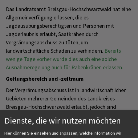
Das Landratsamt Breisgau-Hochschwarzwald hat eine
Allgemeinverfügung erlassen, die es
Jagdausübungsberechtigten und Personen mit
Jagderlaubnis erlaubt, Saatkrähen durch
Vergrämungsabschuss zu töten, um
landwirtschaftliche Schäden zu verhindern.
Bereits
wenige Tage vorher wurde dies auch eine solche
Ausnahmeregelung auch für Rabenkrähen erlassen.
Geltungsbereich und -zeitraum
Der Vergrämungsabschuss ist in landwirtschaftlichen
Gebieten mehrerer Gemeinden des Landkreises
Breisgau-Hochschwarzwald erlaubt, jedoch sind
Naturschutzgebiete und Naturdenkmale
Dienste, die wir nutzen möchten
ausgenommen. Die Verfügung gilt vom 1. April bis zum
30. September 2025.
Hier können Sie einsehen und anpassen, welche Information wir