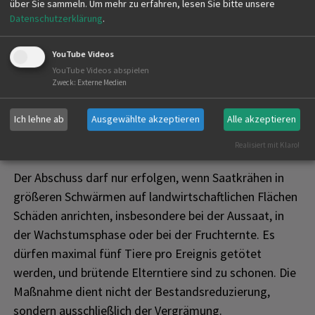
über Sie sammeln.
Um mehr zu erfahren, lesen Sie bitte unsere
Auggen, Badenweiler, Bad Krozingen, Ballrechten-
Datenschutzerklärung
.
Dottingen, Bötzingen, Breisach, Buggingen,
Ehrenkirchen, Eichstetten, Eschbach, Hartheim,
YouTube Videos
Heitersheim, March, Merdingen, Müllheim, Neuenburg,
YouTube Videos abspielen
Zweck
:
Externe Medien
Schallstadt, Sulzburg und Umkirch (
vgl. Anlage
Kartenauszug auf der letzten Seite der öffentlichen
Ich lehne ab
Ausgewählte akzeptieren
Alle akzeptieren
Bekanntmachung
).
Realisiert mit Klaro!
Voraussetzungen und Auflagen
Der Abschuss darf nur erfolgen, wenn Saatkrähen in
größeren Schwärmen auf landwirtschaftlichen Flächen
Schäden anrichten, insbesondere bei der Aussaat, in
der Wachstumsphase oder bei der Fruchternte. Es
dürfen maximal fünf Tiere pro Ereignis getötet
werden, und brütende Elterntiere sind zu schonen. Die
Maßnahme dient nicht der Bestandsreduzierung,
sondern ausschließlich der Vergrämung.