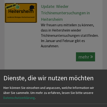
Update: Wieder
Trichinenuntersuchungen in
Heitersheim
Wir freuen uns mitteilen zu können,
dass in Heitersheim wieder
Trichinenuntersuchungen stattfinden.
Im Januar und Februar gibt es
Ausnahmen.
mehr
Trichinenuntersuchungen über
Dienste, die wir nutzen möchten
die Feiertage 2024/2025
An dieser Stelle veröffentlichen wir
Hier können Sie einsehen und anpassen, welche Information wir
Informationen von verschiedenen
über Sie sammeln.
Um mehr zu erfahren, lesen Sie bitte unsere
Trichinenuntersuchungsstellen
Datenschutzerklärung
.
bezüglich der Untersuchungen über
die Feiertage…