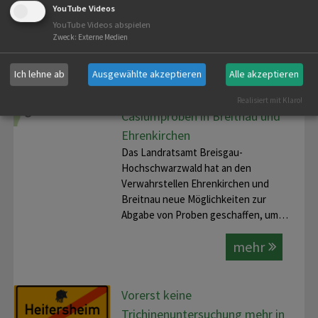
YouTube Videos
YouTube Videos abspielen
mehr
Zweck
:
Externe Medien
Ich lehne ab
Ausgewählte akzeptieren
Alle akzeptieren
Neue Abgabestellen für
Trichinenproben und
Realisiert mit Klaro!
Cäsiumproben in Breitnau und
Ehrenkirchen
Das Landratsamt Breisgau-
Hochschwarzwald hat an den
Verwahrstellen Ehrenkirchen und
Breitnau neue Möglichkeiten zur
Abgabe von Proben geschaffen, um…
mehr
Vorerst keine
Trichinenuntersuchung mehr in