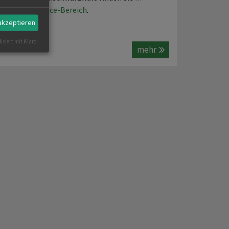
unserem Service-Bereich
.
 akzeptieren
isiert mit Klaro!
mehr