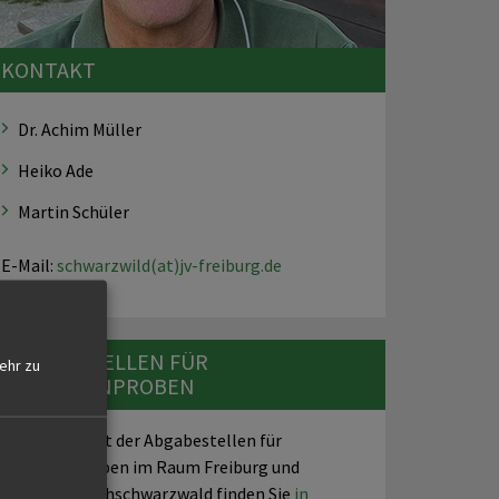
KONTAKT
Dr. Achim Müller
Heiko Ade
Martin Schüler
E-Mail:
schwarzwild(at)jv-freiburg.de
ABGABESTELLEN FÜR
ehr zu
TRICHINENPROBEN
Eine Übersicht der Abgabestellen für
Trichinenproben im Raum Freiburg und
Breisgau-Hochschwarzwald finden Sie
in