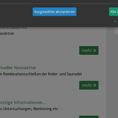
mehr
Ausgewählte akzeptieren
Alle
Real
hwarzwild-AG
wsletter
mehr
tueller Newsletter
m Kombinationsschießen der Keiler- und Saunadel
mehr
nstige Informationen...
. zu Untersuchungen, Monitioring etc