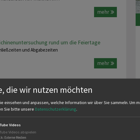
mehr
ichinenuntersuchung rund um die Feiertage
hließzeiten und Abgabezeiten
mehr
e, die wir nutzen möchten
ie einsehen und anpassen, welche Information wir über Sie sammeln.
Um m
mbinationsschießen
en Sie bitte unsere
Datenschutzerklärung
.
emiere gelungen: Die Kombination aus Saunadel-, Keilernadel-
hießen plus Drohnenvorführung plus Lernort-Natur zog viele
Tube Videos
glieder an.
Tube Videos abspielen
ck
:
Externe Medien