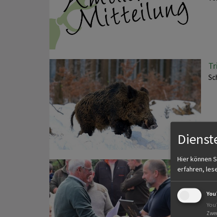
Tr
Sc
Dienst
Hier können S
Ko
erfahren, les
Pr
Sc
You
Mit
You
Zwe