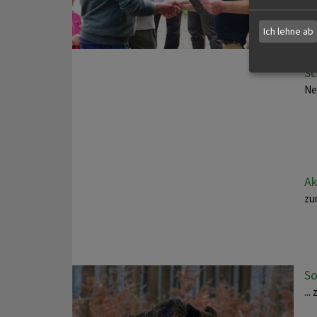
Ich lehne ab
Sc
Ne
Ak
zu
So
..