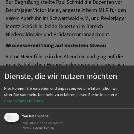
Zur Begrüßung stellte Paul Schmid die Dozenten vor:
Berufsjäger Victor Meier, angestellt beim MLR für den
Verein Auerhuhn im Schwarzwald e. V., und Revierjäger
Moritz Schöchlin, beide Experten im Bereich
Niederwildrevier und Prädatorenmanagement.
Wissensvermittlung auf höchstem Niveau
Victor Meier führte in den Abend ein und ging auf die
gesellschaftlichen Herausforderungen ein, denen sich
Jäger oft stellen müssen. Mit beeindruckenden Zahlen
Dienste, die wir nutzen möchten
und Fakten unterstrich er die Bedeutung der
Raubwildjagd als Beitrag zum Artenschutz. So wies er
Hier können Sie einsehen und anpassen, welche Information wir
über Sie sammeln.
Um mehr zu erfahren, lesen Sie bitte unsere
darauf hin, dass 40 % der Auerhuhn-Gelege
Datenschutzerklärung
.
Prädatoren zum Opfer fallen – der Fuchs ist mit 44 %
Hauptverursacher. Lockjagd, so erklärte Meier, sei
YouTube Videos
dabei eine besonders effektive Methode, da sie nur
YouTube Videos abspielen
dann eine Anziehungskraft entfaltet, wenn der Jäger
Zweck
:
Externe Medien