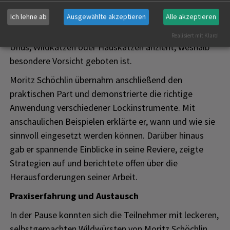
vor Ort ist – anders als Luderplätze, die dauerhaft
Ich lehne ab
Ausgewählte akzeptieren
Alle akzeptieren
locken. Beeindruckende Videoaufnahmen belegten,
dass die Methode auch nicht bejagbare Arten wie
Realisiert mit Klaro!
Uhus, Wildkatzen oder Hauskatzen anzieht, weshalb
besondere Vorsicht geboten ist.
Moritz Schöchlin übernahm anschließend den
praktischen Part und demonstrierte die richtige
Anwendung verschiedener Lockinstrumente. Mit
anschaulichen Beispielen erklärte er, wann und wie sie
sinnvoll eingesetzt werden können. Darüber hinaus
gab er spannende Einblicke in seine Reviere, zeigte
Strategien auf und berichtete offen über die
Herausforderungen seiner Arbeit.
Praxiserfahrung und Austausch
In der Pause konnten sich die Teilnehmer mit leckeren,
selbstgemachten Wildwürsten von Moritz Schöchlin