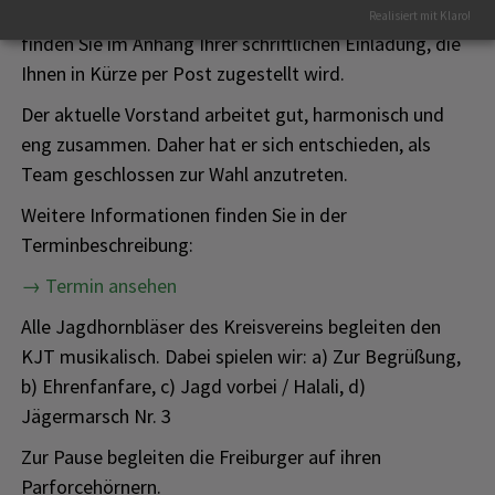
an der Hegeschau teilzunehmen. Informationen dazu
Realisiert mit Klaro!
finden Sie im Anhang Ihrer schriftlichen Einladung, die
Ihnen in Kürze per Post zugestellt wird.
Der aktuelle Vorstand arbeitet gut, harmonisch und
eng zusammen. Daher hat er sich entschieden, als
Team geschlossen zur Wahl anzutreten.
Weitere Informationen finden Sie in der
Terminbeschreibung:
→ Termin ansehen
Alle Jagdhornbläser des Kreisvereins begleiten den
KJT musikalisch. Dabei spielen wir: a) Zur Begrüßung,
b) Ehrenfanfare, c) Jagd vorbei / Halali, d)
Jägermarsch Nr. 3
Zur Pause begleiten die Freiburger auf ihren
Parforcehörnern.