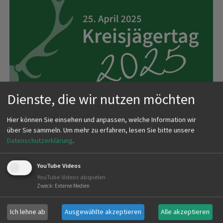
Dienste, die wir nutzen möchten
Hier können Sie einsehen und anpassen, welche Information wir
Erstellt am
21.03.2025
über Sie sammeln.
Um mehr zu erfahren, lesen Sie bitte unsere
Datenschutzerklärung
.
Der Kreisjägertag findet am
Freitag, den 25. April
2025, um 18:00 Uhr
in der
Eventhalle des Fallerhofs
YouTube Videos
in Hausen an der Möhlin
statt. Zum Empfang
YouTube Videos abspielen
begrüßen wir Sie ab 17:00 Uhr mit
Zweck
:
Externe Medien
Erfrischungsgetränken vor der Eventhalle.
Ich lehne ab
Ausgewählte akzeptieren
Alle akzeptieren
Dieses Jahr bieten wir Ihnen wieder die Gelegenheit,