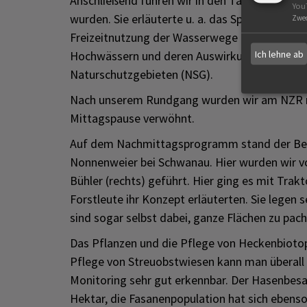
Anschließend fuhren wir in den Taubergießen, 
You
wurden. Sie erläuterte u. a. das Spannungsfel
Zwe
Freizeitnutzung der Wasserwege mit Booten u
Ich lehne ab
Hochwässern und deren Auswirkungen auf das
Naturschutzgebieten (NSG).
Nach unserem Rundgang wurden wir am NZR mi
Mittagspause verwöhnt.
Auf dem Nachmittagsprogramm stand der Besu
Nonnenweier bei Schwanau. Hier wurden wir vo
Bühler (rechts) geführt. Hier ging es mit Trak
Forstleute ihr Konzept erläuterten. Sie legen 
sind sogar selbst dabei, ganze Flächen zu pach
Das Pflanzen und die Pflege von Heckenbiotop
Pflege von Streuobstwiesen kann man überall
Monitoring sehr gut erkennbar. Der Hasenbesat
Hektar, die Fasanenpopulation hat sich ebenso