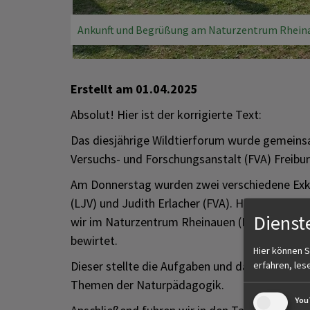
Ankunft und Begrüßung am Naturzentrum Rheina
Erstellt am
01.04.2025
Absolut! Hier ist der korrigierte Text:
Das diesjährige Wildtierforum wurde gemeins
Versuchs- und Forschungsanstalt (FVA) Freibur
Am Donnerstag wurden zwei verschiedene Exku
(LJV) und Judith Erlacher (FVA). Hier ein Ber
Dienst
wir im Naturzentrum Rheinauen (NZR) freundli
bewirtet.
Hier können S
Dieser stellte die Aufgaben und das Tätigkeits
erfahren, les
Themen der Naturpädagogik.
You