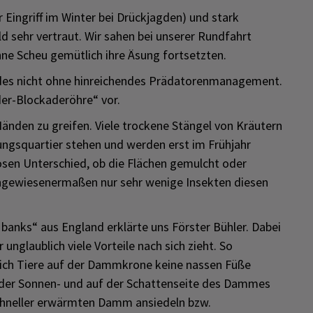
 Eingriff im Winter bei Drückjagden) und stark
d sehr vertraut. Wir sahen bei unserer Rundfahrt
hne Scheu gemütlich ihre Äsung fortsetzten.
ildes nicht ohne hinreichendes Prädatorenmanagement.
lder-Blockaderöhre“ vor.
 Händen zu greifen. Viele trockene Stängel von Kräutern
ungsquartier stehen und werden erst im Frühjahr
sen Unterschied, ob die Flächen gemulcht oder
gewiesenermaßen nur sehr wenige Insekten diesen
anks“ aus England erklärte uns Förster Bühler. Dabei
nglaublich viele Vorteile nach sich zieht. So
sich Tiere auf der Dammkrone keine nassen Füße
uf der Sonnen- und auf der Schattenseite des Dammes
schneller erwärmten Damm ansiedeln bzw.