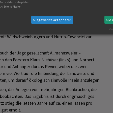
wo wir von der Rangerin Cosima Zeller geführt
Tube Videos abspielen
d zwischen dem Naturschutz und Anglern, die
ck
:
Externe Medien
nd anderen Sportgeräten, die speziellen Gefahren von
Ausgewählte akzeptieren
Alle
 heimische Wild sowie allgemeine Bestimmungen in
Real
t Wildschweinburgern und Nutria-Cevapcici zur
ch der Jagdgesellschaft Allmannsweier –
n den Förstern Klaus Niehüser (links) und Norbert
tor und Anhänger durchs Revier, wobei die zwei
sehr viel Wert auf die Einbindung der Landwirte und
ten, um darauf ökologisch sinnvolle Inseln anzulegen.
en, das Anlegen von mehrjährigen Blühbrachen, die
 beobachten. Das Ergebnis ist durch engmaschiges
z stieg die letzten Jahre auf ca. einen Hasen pro
 gut erholt.