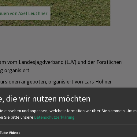
uen von Axel Leuthner
am vom Landesjagdverband (LJV) und der Forstlichen
g organisiert.
rsionen angeboten, organisiert von Lars Hohner
icht über die Exkursion zum Taubergießen. Dort wurden
e, die wir nutzen möchten
chst von Axel Leuthner begrüßt und mit Kaffee
ie einsehen und anpassen, welche Information wir über Sie sammeln.
Um m
profil des NZR vor und erläuterte eindrücklich diverse
en Sie bitte unsere
Datenschutzerklärung
.
Tube Videos