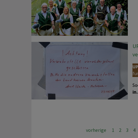
UP
ve
UP
fu
So
in
vorherige
1
2
3
4