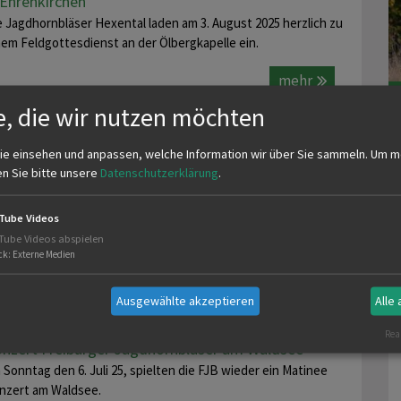
 Ehrenkirchen
e Jagdhornbläser Hexental laden am 3. August 2025 herzlich zu
nem Feldgottesdienst an der Ölbergkapelle ein.
mehr
e, die wir nutzen möchten
ie einsehen und anpassen, welche Information wir über Sie sammeln.
Um m
lltreffer beim Jung(e) Jäger Schießen 2025!
en Sie bitte unsere
Datenschutzerklärung
.
s für ein Tag, was für ein Erfolg! Das Jung(e) Jäger Schießen
25 der Jägervereinigung Freiburg war ein absolutes Highlight
Tube Videos
 diesjährigen…
Tube Videos abspielen
ck
:
Externe Medien
mehr
Ausgewählte akzeptieren
Alle
Real
nzert Freiburger Jagdhornbläser am Waldsee
 Sonntag den 6. Juli 25, spielten die FJB wieder ein Matinee
nzert am Waldsee.