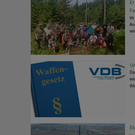
Er
Fe
Im
Au
wi
Un
Da
wi
da
Ei