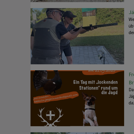
Jä
We
üb
de
Fr
Br
Da
Jä
da