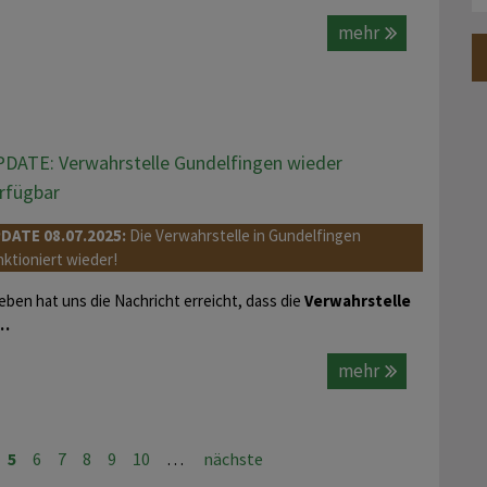
mehr
DATE: Verwahrstelle Gundelfingen wieder
rfügbar
DATE 08.07.2025:
Die Verwahrstelle in Gundelfingen
nktioniert wieder!
eben hat uns die Nachricht erreicht, dass die
Verwahrstelle
…
mehr
5
6
7
8
9
10
…
nächste