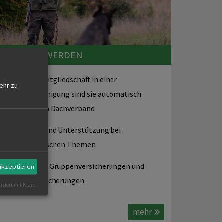
MITGLIED WERDEN
Bei einer Mitgliedschaft in einer
ehr zu
Jägervereinigung sind sie automatisch
Mitglied im Dachverband
Beratung und Unterstützung bei
jagdpraktischen Themen
Preiswerte Gruppenversicherungen und
 akzeptieren
Hundeversicherungen
isiert mit Klaro!
mehr