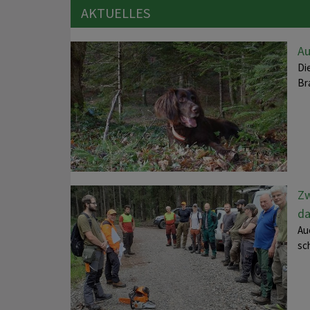
AKTUELLES
Au
Di
Br
Zw
da
Au
sc